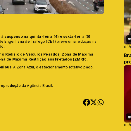
á suspenso na quinta-feira (4) e sexta-feira (5)
g
e Engenharia de Tráfego (CET) prevê uma redução na
do.
03/
 o Rodízio de Veículos Pesados, Zona de Máxima
Bra
ona de Máxima Restrição aos Fretados (ZMRF).
pr
ônibus
. A Zona Azul, o estacionamento rotativo pago,
e reprodução
da Agência Brasil.
g
03/