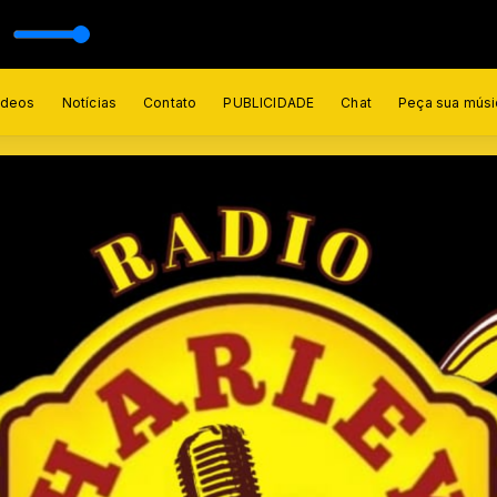
ídeos
Notícias
Contato
PUBLICIDADE
Chat
Peça sua músi