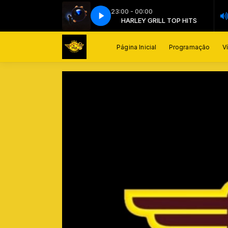
23:00 - 00:00
HARLEY GRILL TOP HITS
BJO-END OF BEGINNING
HARLEY GRILL TOP HITS
BJO-END OF BEGINNING
Página Inicial
Programação
V