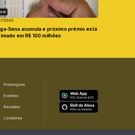
eral
07/2026
ga-Sena acumula e próximo prêmio está
timado em R$ 100 milhões
Promoções
Eventos
Recados
Locutores