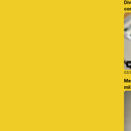
Di
co
g
02/
Me
mi