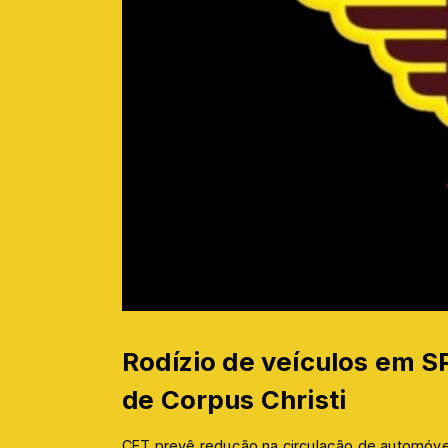
Rodízio de veículos em S
de Corpus Christi
CET prevê redução na circulação de automóve