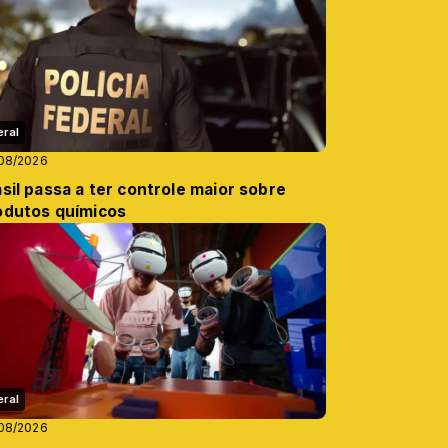
eral
08/2026
sil passa a ter controle maior sobre
odutos químicos
eral
08/2026