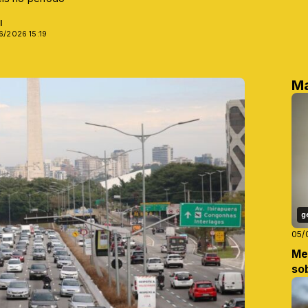
l
6/2026 15:19
Ma
g
05/
Me
so