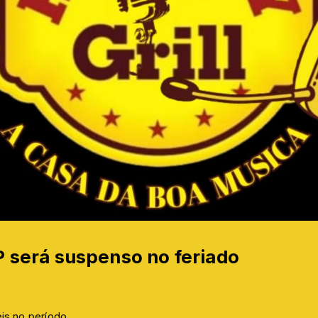
P será suspenso no feriado
is no período