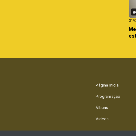
g
31/
Me
es
Página Inicial
Programação
Álbuns
Vídeos