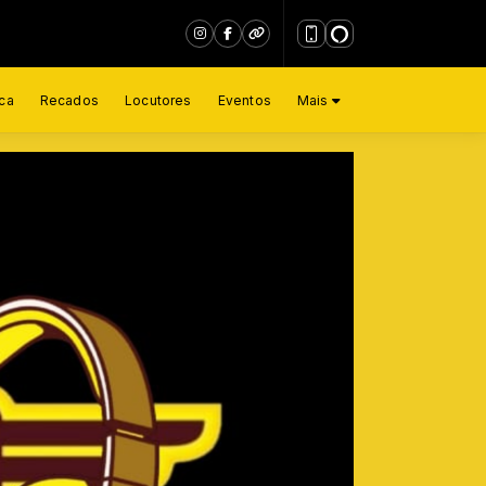
ca
Recados
Locutores
Eventos
Mais