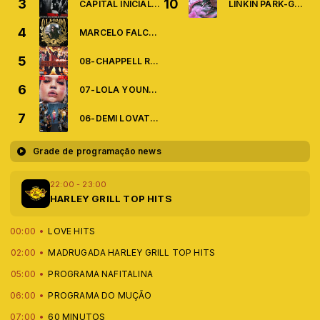
3
10
CAPITAL INICIAL-VOCÊ ME AMA DE VERDADE
LINKIN PARK-GOOD THINGS GO
4
MARCELO FALCÃO PART. CHORÃO-O LEGADO
5
08-CHAPPELL ROAN-GOOD LOOK,BABY
6
07-LOLA YOUNG-MESSY
7
06-DEMI LOVATO-LET YOU GO
Grade de programação news
22:00 - 23:00
HARLEY GRILL TOP HITS
00:00
LOVE HITS
02:00
MADRUGADA HARLEY GRILL TOP HITS
05:00
PROGRAMA NAFITALINA
06:00
PROGRAMA DO MUÇÃO
07:00
60 MINUTOS