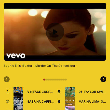
Sophie Ellis-Bextor - Murder On The Dancefloor
1
8
VINTAGE CULTURE AND GABSS-LOST(REMIX)
05-TAYLOR SWIFT-THE FATE OF OPHELIA
2
9
SABRINA CARPINTER-MANCHILD(REMIX)
MARINA LIMA-OLIVIA